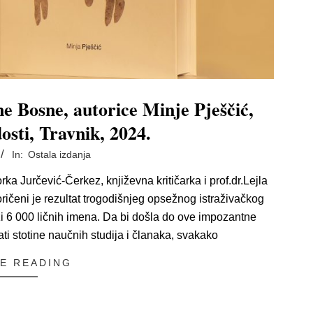
e Bosne, autorice Minje Pješčić,
sti, Travnik, 2024.
In:
Ostala izdanja
a Jurčević-Čerkez, književna kritičarka i prof.dr.Lejla
čeni je rezultat trogodišnjeg opsežnog istraživačkog
i 6 000 ličnih imena. Da bi došla do ove impozantne
ti stotine naučnih studija i članaka, svakako
E READING