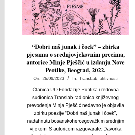
“Dobri naš junak i čoek” – zbirka
pjesama o srednjovjekovnim precima,
autorice Minje Pješčić u izdanju Nove
Peotike, Beograd, 2022.
2023-
On:
25/09/2023
In:
TransLab, aktivnosti
09-
Članica UO Fondacije Publika i redovna
25
sudionica Translab-radionica književnog
prevođenja Minja Pješčić nedavno je objavila
zbirku poezije “Dobri naš junak i čoek”,
nadahnutu bosanskohercegovačkim srednjim
vijekom. S autoricom razgovarale: Davorka