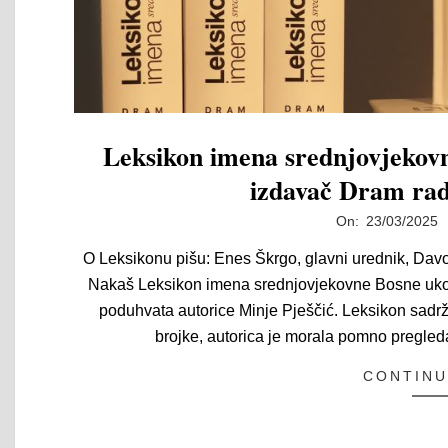
Leksikon imena srednjovjekovn
izdavač Dram rado
2025-
On:
23/03/2025
03-
O Leksikonu pišu: Enes Škrgo, glavni urednik, Davork
23
Nakaš Leksikon imena srednjovjekovne Bosne ukori
poduhvata autorice Minje Pješčić. Leksikon sadrž
brojke, autorica je morala pomno pregleda
CONTINU