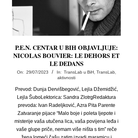
P.E.N. CENTAR U BIH OBJAVLJUJE:
NICOLAS BOUVIER: LE DEHORS ET
LE DEDANS
2023-
On:
29/07/2023
In:
TransLab u BiH
,
TransLab,
aktivnosti
07-
29
Prevod: Dunja Dervišbegović, Lejla Džemidžić,
Lejla ŠuboLektorica: Sandra ZlotrgRedaktura
prevoda: Ivan Radeljković, Azra Pita Parente
Zatvaranje pijace “Malo boje i poleta ljepote i
misterije vaša utučena lica, vaša povijena leđa i
vaše glupe priče, nemam više ništa s tim” reče
žena lomeći čašu zatim izvadi maramicu i