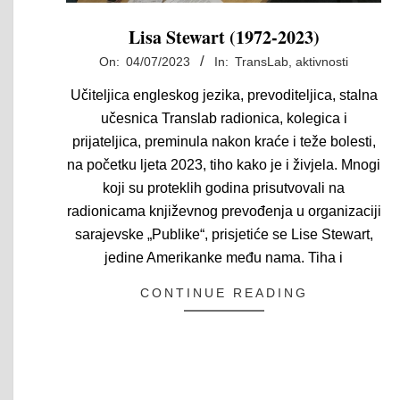
Lisa Stewart (1972-2023)
2023-
On:
04/07/2023
In:
TransLab, aktivnosti
07-
Učiteljica engleskog jezika, prevoditeljica, stalna
04
učesnica Translab radionica, kolegica i
prijateljica, preminula nakon kraće i teže bolesti,
na početku ljeta 2023, tiho kako je i živjela. Mnogi
koji su proteklih godina prisutvovali na
radionicama književnog prevođenja u organizaciji
sarajevske „Publike“, prisjetiće se Lise Stewart,
jedine Amerikanke među nama. Tiha i
CONTINUE READING