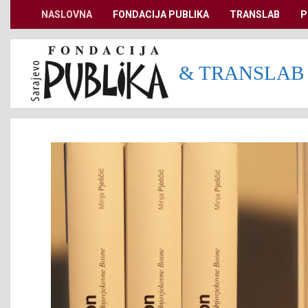
Skip
NASLOVNA
FONDACIJA PUBLIKA
TRANSLAB
P
Secondary
to
Navigation
content
Menu
& TRANSLAB