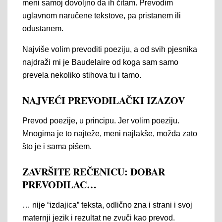
meni samoj dovoljno da ih čitam. Prevodim
uglavnom naručene tekstove, pa pristanem ili
odustanem.
Najviše volim prevoditi poeziju, a od svih pjesnika
najdraži mi je Baudelaire od koga sam samo
prevela nekoliko stihova tu i tamo.
NAJVEĆI PREVODILAČKI IZAZOV
Prevod poezije, u principu. Jer volim poeziju.
Mnogima je to najteže, meni najlakše, možda zato
što je i sama pišem.
ZAVRŠITE REČENICU: DOBAR
PREVODILAC…
… nije “izdajica” teksta, odlično zna i strani i svoj
maternji jezik i rezultat ne zvuči kao prevod.