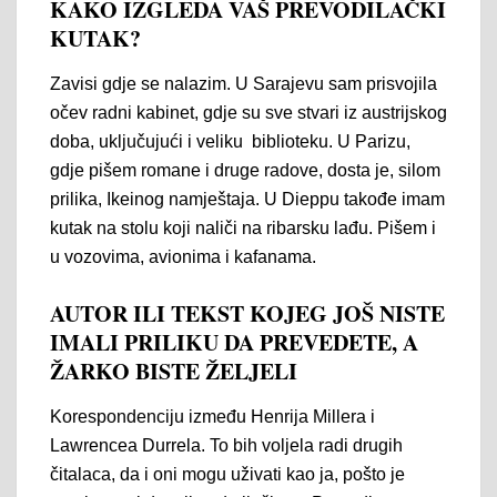
KAKO IZGLEDA VAŠ PREVODILAČKI
KUTAK?
Zavisi gdje se nalazim. U Sarajevu sam prisvojila
očev radni kabinet, gdje su sve stvari iz austrijskog
doba, uključujući i veliku biblioteku. U Parizu,
gdje pišem romane i druge radove, dosta je, silom
prilika, Ikeinog namještaja. U Dieppu takođe imam
kutak na stolu koji naliči na ribarsku lađu. Pišem i
u vozovima, avionima i kafanama.
AUTOR ILI TEKST KOJEG JOŠ NISTE
IMALI PRILIKU DA PREVEDETE, A
ŽARKO BISTE ŽELJELI
Korespondenciju između Henrija Millera i
Lawrencea Durrela. To bih voljela radi drugih
čitalaca, da i oni mogu uživati kao ja, pošto je