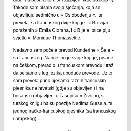
Takođe sam pisala svoja sjećanja, koja se
objavlljuju sedmično u « Oslobođenju «, te
prevela sa francuskog dvije knjige: « Brevijar
poraženih » Emila Ciorana, i « Bijele ptice piju
svjetlo « Monique Thomassettie.
Nedavno sam počela prevod Kunderine « Šale »
sa francuskog. Naime, on je svoje knjige, pisane
na češkom, preradio u francuskom prevodu i traži
da se samo s tog jezika ubuduće prevode. Uz to
sam prevela puno pjesama raznih francuskih
pjesnika na hrvatski (gdje su objavljeni) i na
bosanski (objavljeni u časopisu « Život »), s
turskog knjigu haiku poezije Nedima Gursela, te
jednog iračko-francuskog pjesnika (sa francuskog
i arapskog) …