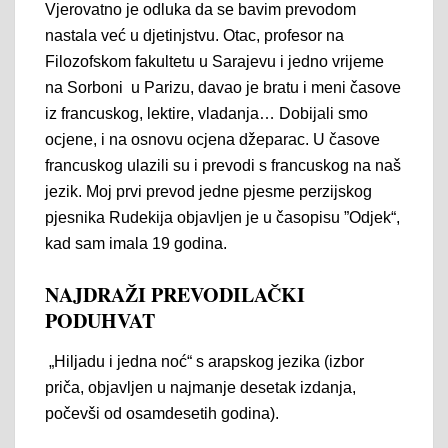
Vjerovatno je odluka da se bavim prevodom
nastala već u djetinjstvu. Otac, profesor na
Filozofskom fakultetu u Sarajevu i jedno vrijeme
na Sorboni u Parizu, davao je bratu i meni časove
iz francuskog, lektire, vladanja… Dobijali smo
ocjene, i na osnovu ocjena džeparac. U časove
francuskog ulazili su i prevodi s francuskog na naš
jezik. Moj prvi prevod jedne pjesme perzijskog
pjesnika Rudekija objavljen je u časopisu ”Odjek“,
kad sam imala 19 godina.
NAJDRAŽI PREVODILAČKI
PODUHVAT
„Hiljadu i jedna noć“ s arapskog jezika (izbor
priča, objavljen u najmanje desetak izdanja,
počevši od osamdesetih godina).