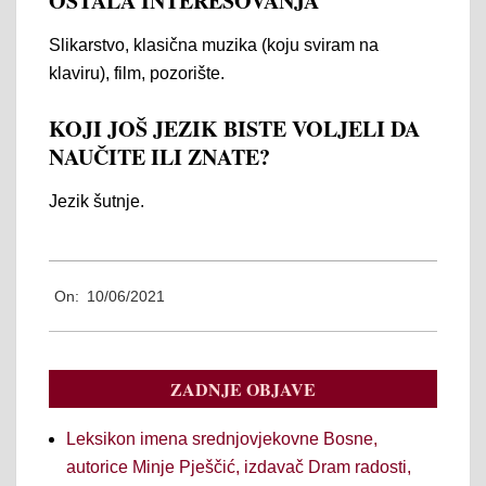
OSTALA INTERESOVANJA
Slikarstvo, klasična muzika (koju sviram na
klaviru), film, pozorište.
KOJI JOŠ JEZIK BISTE VOLJELI DA
NAUČITE ILI ZNATE?
Jezik šutnje.
2021-
On:
10/06/2021
06-
10
ZADNJE OBJAVE
Leksikon imena srednjovjekovne Bosne,
autorice Minje Pješčić, izdavač Dram radosti,