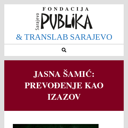
Skip
Secondary
to
Navigation
content
Menu
& TRANSLAB SARAJEVO
Search
JASNA ŠAMIĆ:
PREVOĐENJE KAO
IZAZOV