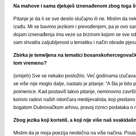
Na mahove i sama djeluješ iznenađenom zbog toga što
Pitanje je da li se sve desilo slučajno ili ne. Mislim da
izađu. Mi se bavimo jezikom i prevođenjem, pa je ovo samo
dojam iznenađenja ima veze sa brzinom kojom se sve odv
sam shvatila zaljubljenost u tematiku i način obrade p
Zbirka je temeljena na tematici bosanskohercegovačkog 
tom vremenu?
(smijeh) Sve se nekako posložilo. Već godinama izučavam 
se više nije moglo dalje, nastalo je pitanje: “A šta je bil
poimenice. Kad postaviš takvo pitanje, neminovno završiš
korisni radovi naših istoričara medijevalista, koji pred
bogatom Dubrovačkom arhivu, pravoj riznici podataka o n
Zbog jezika koji koristiš, a koji nije više naš svakidaš
Mislim da je moja poezija neobična na više načina. Pisa