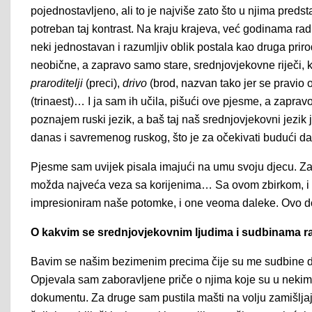
pojednostavljeno, ali to je najviše zato što u njima pred
potreban taj kontrast. Na kraju krajeva, već godinama ra
neki jednostavan i razumljiv oblik postala kao druga pri
neobične, a zapravo samo stare, srednjovjekovne riječi
praroditelji
(preci),
drivo
(brod, nazvan tako jer se pravio 
(trinaest)… I ja sam ih učila, pišući ove pjesme, a zapra
poznajem ruski jezik, a baš taj naš srednjovjekovni jezi
danas i savremenog ruskog, što je za očekivati budući da 
Pjesme sam uvijek pisala imajući na umu svoju djecu. Zapr
možda najveća veza sa korijenima… Sa ovom zbirkom, i
impresioniram naše potomke, i one veoma daleke. Ovo do
O kakvim se srednjovjekovnim ljudima i sudbinama r
Bavim se našim bezimenim precima čije su me sudbine dir
Opjevala sam zaboravljene priče o njima koje su u nekim
dokumentu. Za druge sam pustila mašti na volju zamišlja