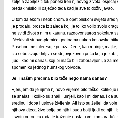
željela zabilježiti tek poneki tren njihovog života, osjećaj 
predak mislio ili osjećao tada kad je sve to doživljavao.
U tom dalekom i neobičnom, a opet bliskom svijetu srednj
je prodaju, prosca iz zaleđa koji je toliko volio svoju dra
ne svidi život s njim u katunu, razgovor starog sokolara s
iščekivali sinove-plemiće godinama nakon kosovske bitke,
Posebno me interesuje položaj žene, kao robinje, majke,
iza sebe svoju dirljivu srednjovjekovnu priču koja je za
ljudi, kao mi danas, koji bi inače bili zaboravljeni, a za 
spomeniku jednog humskog vojvode.
Je li našim precima bilo teže nego nama danas?
Vjerujem da je njima njihovo vrijeme bilo teško, koliko j
se snalazili koliko su znali i umjeli, kao i mi danas, i da 
sredinu i doba i uslove življenja. Ali isto su željeli da vol
njihova djeca žive bolje od njih i budu bolji ljudi od njih. 
i svoju porodicu (odatle traženje posla u velikom gradu), 