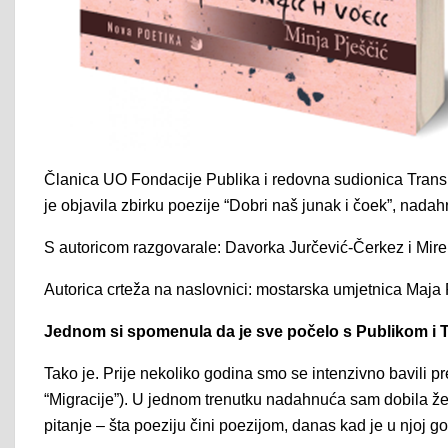
Članica UO Fondacije Publika i redovna sudionica Trans
je objavila zbirku poezije “Dobri naš junak i čoek”, na
S autoricom razgovarale: Davorka Jurčević-Čerkez i Mirela
Autorica crteža na naslovnici: mostarska umjetnica Maja 
Jednom si spomenula da je sve počelo s Publikom i
Tako je. Prije nekoliko godina smo se intenzivno bavili
“Migracije”). U jednom trenutku nadahnuća sam dobila žel
pitanje – šta poeziju čini poezijom, danas kad je u njoj