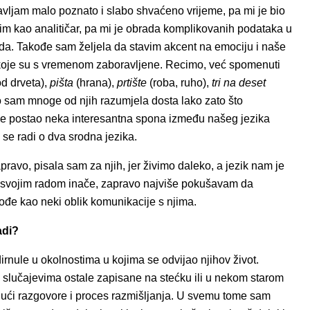
stavljam malo poznato i slabo shvaćeno vrijeme, pa mi je bio
dim kao analitičar, pa mi je obrada komplikovanih podataka u
roda. Takođe sam željela da stavim akcent na emociju i naše
, koje su s vremenom zaboravljene. Recimo, već spomenuti
od drveta),
pišta
(hrana),
prtište
(roba, ruho),
tri na deset
vo sam mnoge od njih razumjela dosta lako zato što
k je postao neka interesantna spona između našeg jezika
se radi o dva srodna jezika.
avo, pisala sam za njih, jer živimo daleko, a jezik nam je
 svojim radom inače, zapravo najviše pokušavam da
đe kao neki oblik komunikacije s njima.
adi?
nule u okolnostima u kojima se odvijao njihov život.
 slučajevima ostale zapisane na stećku ili u nekom starom
jući razgovore i proces razmišljanja. U svemu tome sam