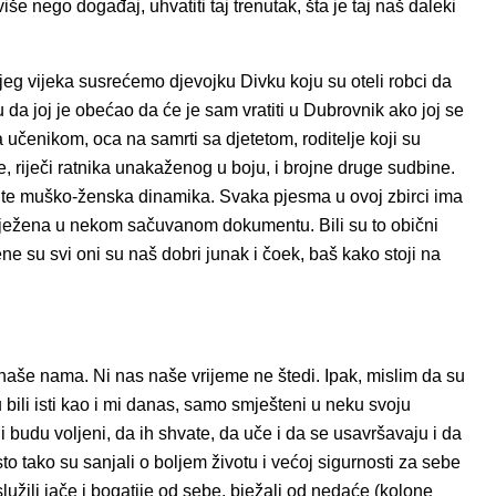
više nego događaj, uhvatiti taj trenutak, šta je taj naš daleki
eg vijeka susrećemo djevojku Divku koju su oteli robci da
gu da joj je obećao da će je sam vratiti u Dubrovnik ako joj se
a učenikom, oca na samrti sa djetetom, roditelje koji su
 riječi ratnika unakaženog u boju, i brojne druge sudbine.
 te muško-ženska dinamika. Svaka pjesma u ovoj zbirci ima
bilježena u nekom sačuvanom dokumentu. Bili su to obični
mene su svi oni su naš dobri junak i čoek, baš kako stoji na
e naše nama. Ni nas naše vrijeme ne štedi. Ipak, mislim da su
su bili isti kao i mi danas, samo smješteni u neku svoju
e i budu voljeni, da ih shvate, da uče i da se usavršavaju i da
Isto tako su sanjali o boljem životu i većoj sigurnosti za sebe
služili jače i bogatije od sebe, bježali od nedaće (kolone