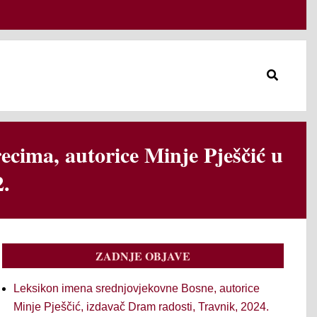
Search
ecima, autorice Minje Pješčić u
2.
ZADNJE OBJAVE
Leksikon imena srednjovjekovne Bosne, autorice
Minje Pješčić, izdavač Dram radosti, Travnik, 2024.