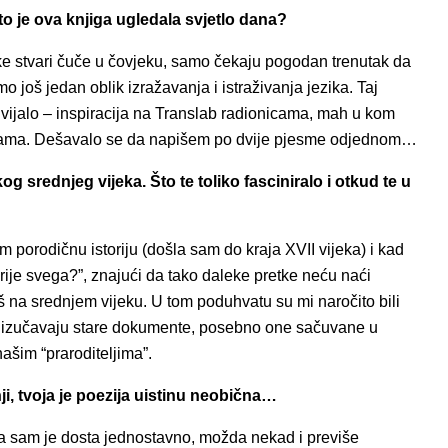
 je ova knjiga ugledala svjetlo dana?
 neke stvari čuče u čovjeku, samo čekaju pogodan trenutak da
 još jedan oblik izražavanja i istraživanja jezika. Taj
ijalo – inspiracija na Translab radionicama, mah u kom
jesama. Dešavalo se da napišem po dvije pjesme odjednom…
srednjeg vijeka. Što te toliko fasciniralo i otkud te u
porodičnu istoriju (došla sam do kraja XVII vijeka) i kad
o prije svega?”, znajući da tako daleke pretke neću naći
 na srednjem vijeku. U tom poduhvatu su mi naročito bili
ano izučavaju stare dokumente, posebno one sačuvane u
ašim “praroditeljima”.
nji, tvoja je poezija uistinu neobična…
la sam je dosta jednostavno, možda nekad i previše