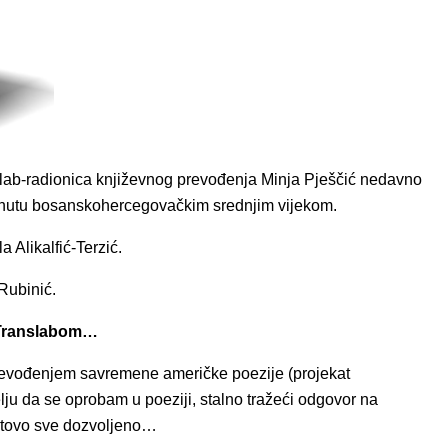
lab-radionica književnog prevođenja Minja Pješčić nedavno
dahnutu bosanskohercegovačkim srednjim vijekom.
 Alikalfić-Terzić.
Rubinić.
 Translabom…
 prevođenjem savremene američke poezije (projekat
ju da se oprobam u poeziji, stalno tražeći odgovor na
 gotovo sve dozvoljeno…