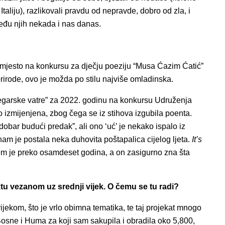
aliju), razlikovali pravdu od nepravde, dobro od zla, i
među njih nekada i nas danas.
će mjesto na konkursu za dječju poeziju “Musa Ćazim Ćatić”
irode, ovo je možda po stilu najviše omladinska.
čegarske vatre” za 2022. godinu na konkursu Udruženja
izmijenjena, zbog čega se iz stihova izgubila poenta.
bar budući predak”, ali ono ‘uć’ je nekako ispalo iz
am je postala neka duhovita poštapalica cijelog ljeta.
It’s
ojem je preko osamdeset godina, a on zasigurno zna šta
tu vezanom uz srednji vijek. O čemu se tu radi?
ijekom, što je vrlo obimna tematika, te taj projekat mnogo
osne i Huma za koji sam sakupila i obradila oko 5,800,