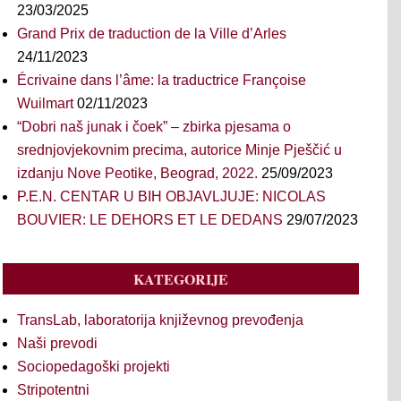
23/03/2025
Grand Prix de traduction de la Ville d’Arles
24/11/2023
Écrivaine dans l’âme: la traductrice Françoise
Wuilmart
02/11/2023
“Dobri naš junak i čoek” – zbirka pjesama o
srednjovjekovnim precima, autorice Minje Pješčić u
izdanju Nove Peotike, Beograd, 2022.
25/09/2023
P.E.N. CENTAR U BIH OBJAVLJUJE: NICOLAS
BOUVIER: LE DEHORS ET LE DEDANS
29/07/2023
KATEGORIJE
TransLab, laboratorija književnog prevođenja
Naši prevodi
Sociopedagoški projekti
Stripotentni