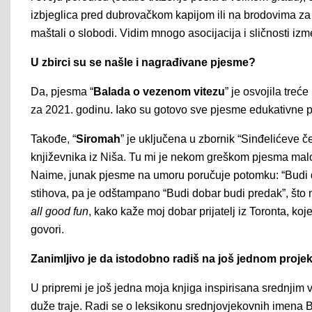
izbjeglica pred dubrovačkom kapijom ili na brodovima za It
maštali o slobodi. Vidim mnogo asocijacija i sličnosti iz
U zbirci su se našle i nagrađivane pjesme?
Da, pjesma “
Balada o vezenom vitezu
” je osvojila tre
za 2021. godinu. Iako su gotovo sve pjesme edukativne pr
Takođe, “
Siromah
” je uključena u zbornik “Sinđelićeve 
književnika iz Niša. Tu mi je nekom greškom pjesma malo 
Naime, junak pjesme na umoru poručuje potomku: “Budi do
stihova, pa je odštampano “Budi dobar budi predak”, što n
all good fun
, kako kaže moj dobar prijatelj iz Toronta, k
govori.
Zanimljivo je da istodobno radiš na još jednom projek
U pripremi je još jedna moja knjiga inspirisana srednjim v
duže traje. Radi se o leksikonu srednjovjekovnih imena B