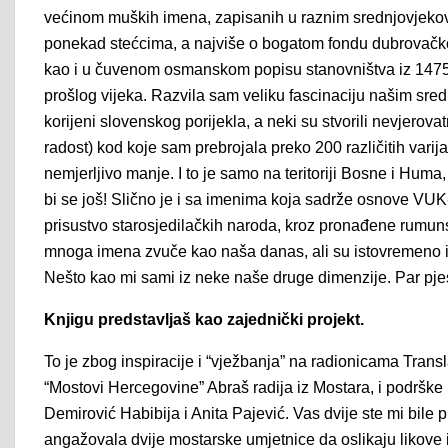
većinom muških imena, zapisanih u raznim srednjovjeko
ponekad stećcima, a najviše o bogatom fondu dubrovačkog
kao i u čuvenom osmanskom popisu stanovništva iz 1475-7
prošlog vijeka. Razvila sam veliku fascinaciju našim sr
korijeni slovenskog porijekla, a neki su stvorili nevjerov
radost) kod koje sam prebrojala preko 200 različitih vari
nemjerljivo manje. I to je samo na teritoriji Bosne i Huma,
bi se još! Slično je i sa imenima koja sadrže osnove VU
prisustvo starosjedilačkih naroda, kroz pronađene rumun
mnoga imena zvuče kao naša danas, ali su istovremeno i pr
Nešto kao mi sami iz neke naše druge dimenzije. Par pje
Knjigu predstavljaš kao zajednički projekt.
To je zbog inspiracije i “vježbanja” na radionicama Trans
“Mostovi Hercegovine” Abraš radija iz Mostara, i podrške
Demirović Habibija i Anita Pajević. Vas dvije ste mi bile prv
angažovala dvije mostarske umjetnice da oslikaju likove i