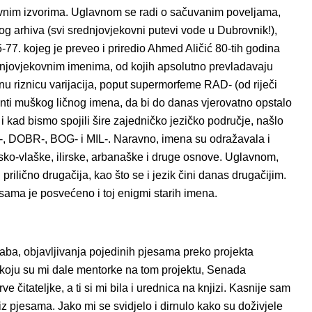
vnim izvorima. Uglavnom se radi o sačuvanim poveljama,
 arhiva (svi srednjovjekovni putevi vode u Dubrovnik!),
7. kojeg je preveo i priredio Ahmed Aličić 80-tih godina
ednjovjekovnim imenima, od kojih apsolutno prevladavaju
atnu riznicu varijacija, poput supermorfeme RAD- (od riječi
janti muškog ličnog imena, da bi do danas vjerovatno opstalo
 i kad bismo spojili šire zajedničko jezičko područje, našlo
K-, DOBR-, BOG- i MIL-. Naravno, imena su odražavala i
sko-vlaške, ilirske, arbanaške i druge osnove. Uglavnom,
ilično drugačija, kao što se i jezik čini danas drugačijim.
sama je posvećeno i toj enigmi starih imena.
laba, objavljivanja pojedinih pjesama preko projekta
 koju su mi dale mentorke na tom projektu, Senada
e čitateljke, a ti si mi bila i urednica na knjizi. Kasnije sam
z pjesama. Jako mi se svidjelo i dirnulo kako su doživjele