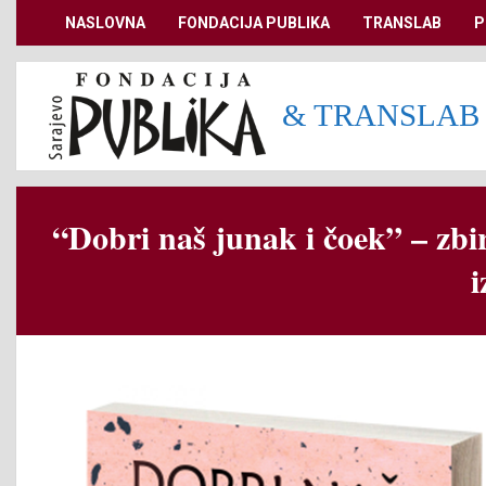
Skip
NASLOVNA
FONDACIJA PUBLIKA
TRANSLAB
P
Secondary
to
Navigation
content
Menu
& TRANSLAB
“Dobri naš junak i čoek” – zbi
i