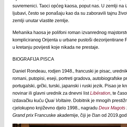
suvremenici. Taoci općeg kaosa, poput nas. U zemlji na i
ljubavi, često se ponašaju kao da su zaboravili tajnu živo
zemlji unutar vlastite zemlje.
Mehanika haosa je polifoni roman izvanrednog majstorstva k
kompliciranog Orijenta u urbane pustoši dezorijentirane F
u kretanju povijesti koje nikada ne prestaje.
BIOGRAFIJA PISCA
Daniel Rondeau, rodjen 1948., francuski je pisac, urednik
romani, putopisi, eseji, portreti gradova, autobiografske p
portugalski, grčki, turski, japanski i ruski jezik. Pisao je 
novinar ili glavni urednik za dnevni list
Libération
, te čas
izdavačku kuću
Quai Voltaire
. Dobitnik je mnogih prestiž
cjelokupno književno djelo 1998., nagradu
Deux Magots
Grand prix
Francuske akademije, čiji je član od 2019.god