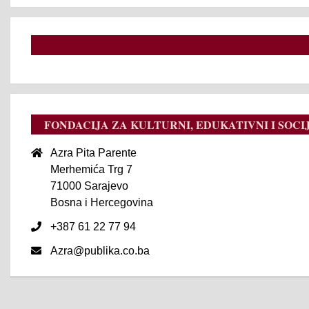
FONDACIJA ZA KULTURNI, EDUKATIVNI I SOCI
Azra Pita Parente
Merhemića Trg 7
71000 Sarajevo
Bosna i Hercegovina
+387 61 22 77 94
Azra@publika.co.ba