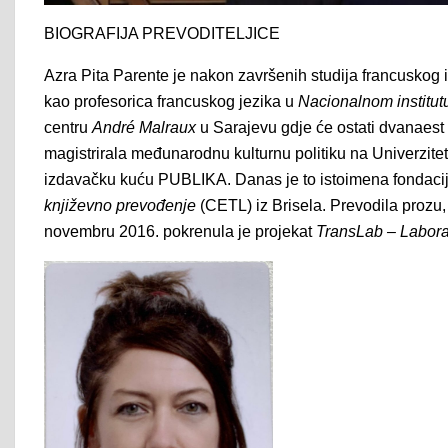
BIOGRAFIJA PREVODITELJICE
Azra Pita Parente je nakon završenih studija francuskog i
kao profesorica francuskog jezika u
Nacionalnom institutu
centru
André Malraux
u Sarajevu gdje će ostati dvanaest 
magistrirala međunarodnu kulturnu politiku na Univerzitet
izdavačku kuću PUBLIKA. Danas je to istoimena fondacija
književno prevođenje
(CETL) iz Brisela. Prevodila prozu,
novembru 2016. pokrenula je projekat
TransLab – Labora