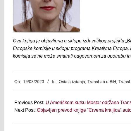
Ova knjiga je objavljena u sklopu
izdavačkog projekta „Bi
Evropske komisije u sklopu programa Kreativna Evropa. Kn
komisija se ne može smatrati odgovornom za upotrebu in
2023-
On:
19/03/2023
In:
Ostala izdanja
,
TransLab u BiH
,
TransL
03-
19
Previous Post:
U Američkom kutku Mostar održana TransL
Next Post:
Objavljen prevod knjige “Crvena kraljica” au