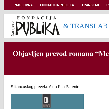
Skip
NASLOVNA
FONDACIJA PUBLIKA
TRANSLAB
P
Secondary
to
Navigation
content
Menu
& TRANSLAB
Objavljen prevod romana “Meh
S francuskog prevela: Azra Pita Parente