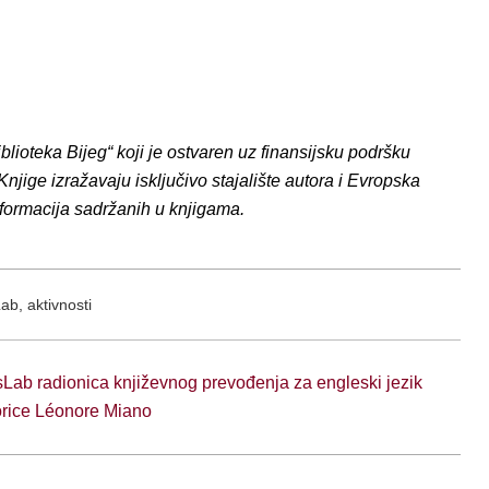
blioteka Bijeg“ koji je ostvaren uz finansijsku podršku
jige izražavaju isključivo stajalište autora i Evropska
formacija sadržanih u knjigama.
ab, aktivnosti
ab radionica književnog prevođenja za engleski jezik
torice Léonore Miano