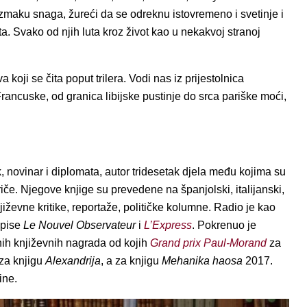
zmaku snaga, žureći da se odreknu istovremeno i svetinje i
ta. Svako od njih luta kroz život kao u nekakvoj stranoj
oji se čita poput trilera. Vodi nas iz prijestolnica
rancuske, od granica libijske pustinje do srca pariške moći,
, novinar i diplomata, autor tridesetak djela među kojima su
riče. Njegove knjige su prevedene na španjolski, italijanski,
književne kritike, reportaže, političke kolumne. Radio je kao
opise
Le Nouvel Observateur
i
L’Express
. Pokrenuo je
nih književnih nagrada od kojih
Grand prix
Paul-Morand
za
za knjigu
Alexandrija
, a za knjigu
Mehanika haosa
2017.
ine.