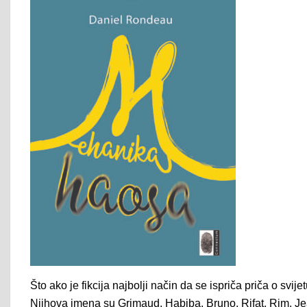
Što ako je fikcija najbolji način da se ispriča priča o svij
Njihova imena su Grimaud, Habiba, Bruno, Rifat, Rim, Je