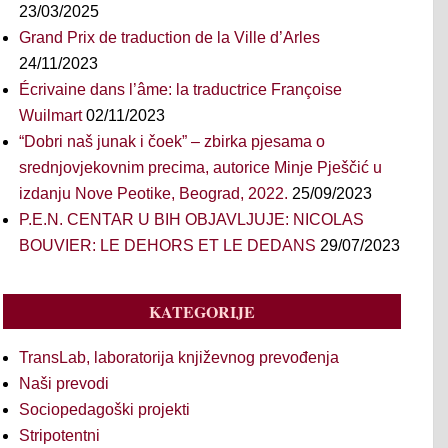
23/03/2025
Grand Prix de traduction de la Ville d’Arles
24/11/2023
Écrivaine dans l’âme: la traductrice Françoise
Wuilmart
02/11/2023
“Dobri naš junak i čoek” – zbirka pjesama o
srednjovjekovnim precima, autorice Minje Pješčić u
izdanju Nove Peotike, Beograd, 2022.
25/09/2023
P.E.N. CENTAR U BIH OBJAVLJUJE: NICOLAS
BOUVIER: LE DEHORS ET LE DEDANS
29/07/2023
KATEGORIJE
TransLab, laboratorija književnog prevođenja
Naši prevodi
Sociopedagoški projekti
Stripotentni